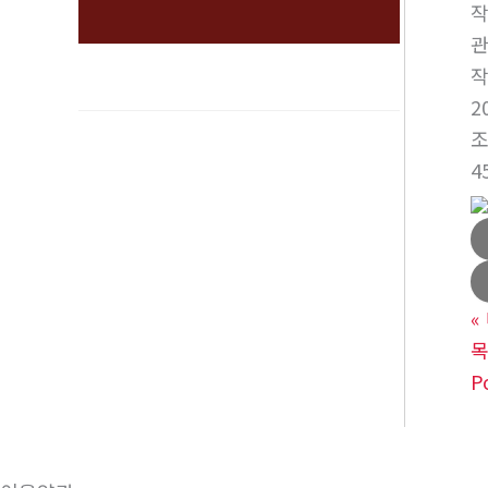
2
4
«
P