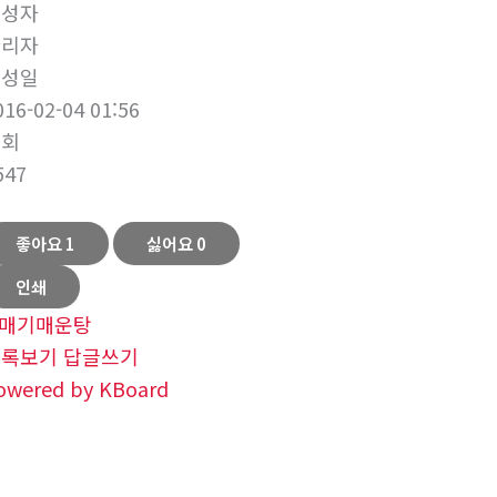
작성자
관리자
작성일
016-02-04 01:56
조회
547
좋아요
1
싫어요
0
인쇄
매기매운탕
목록보기
답글쓰기
owered by KBoard