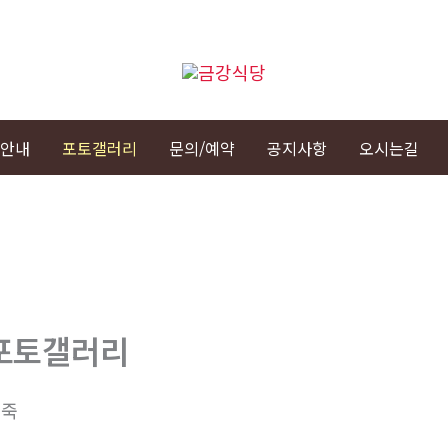
안내
포토갤러리
문의/예약
공지사항
오시는길
포토갤러리
어죽