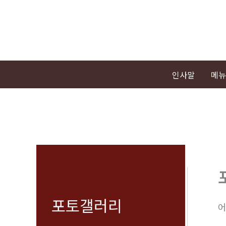
콘
텐
츠
로
건
인사말
메뉴
너
뛰
기
포토갤러리