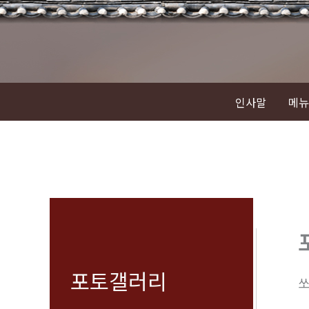
콘
텐
츠
로
건
인사말
메뉴
너
뛰
기
포토갤러리