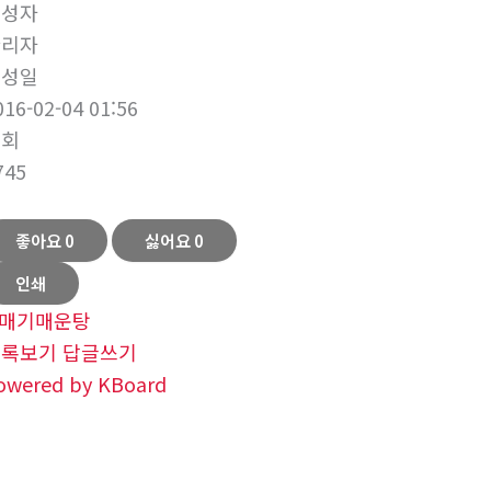
작성자
관리자
작성일
016-02-04 01:56
조회
745
좋아요
0
싫어요
0
인쇄
매기매운탕
목록보기
답글쓰기
owered by KBoard