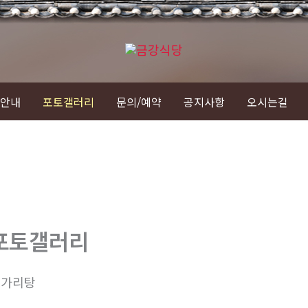
안내
포토갤러리
문의/예약
공지사항
오시는길
포토갤러리
쏘가리탕