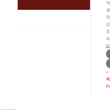
2
4
«
P