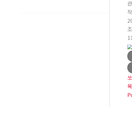
2
1
P