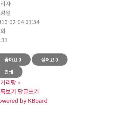
관리자
작성일
016-02-04 01:54
조회
131
좋아요
0
싫어요
0
인쇄
쏘가리탕
»
목록보기
답글쓰기
owered by KBoard