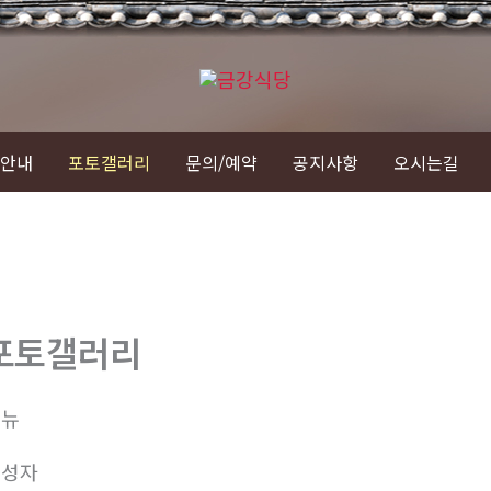
안내
포토갤러리
문의/예약
공지사항
오시는길
포토갤러리
메뉴
작성자