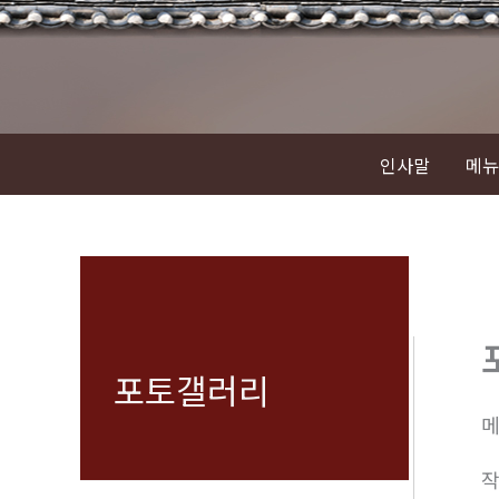
콘
텐
츠
로
건
인사말
메뉴
너
뛰
기
포토갤러리