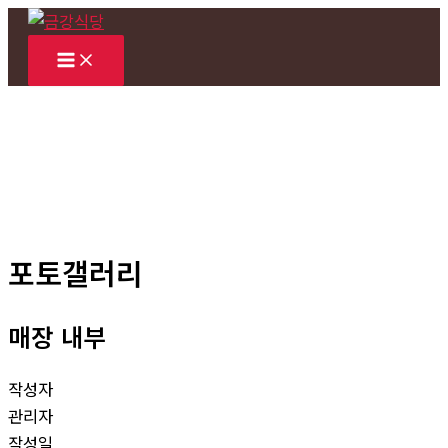
콘
텐
츠
로
건
너
뛰
기
포토갤러리
매장 내부
작성자
관리자
작성일